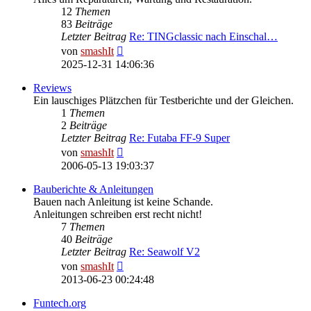
12
Themen
83
Beiträge
Letzter Beitrag
Re: TINGclassic nach Einschal…
Neuester
von
smashIt
Beitrag
2025-12-31 14:06:36
Reviews
Ein lauschiges Plätzchen für Testberichte und der Gleichen.
1
Themen
2
Beiträge
Letzter Beitrag
Re: Futaba FF-9 Super
Neuester
von
smashIt
Beitrag
2006-05-13 19:03:37
Bauberichte & Anleitungen
Bauen nach Anleitung ist keine Schande.
Anleitungen schreiben erst recht nicht!
7
Themen
40
Beiträge
Letzter Beitrag
Re: Seawolf V2
Neuester
von
smashIt
Beitrag
2013-06-23 00:24:48
Funtech.org