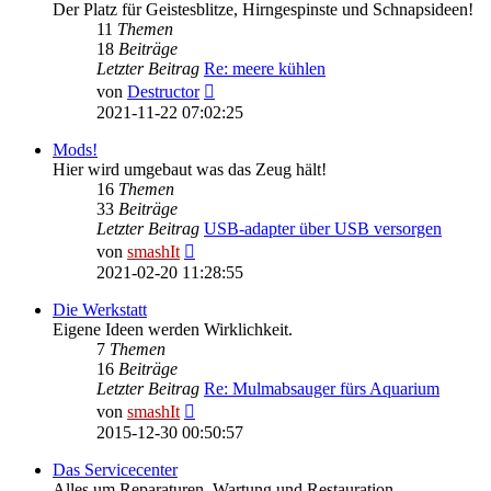
Der Platz für Geistesblitze, Hirngespinste und Schnapsideen!
11
Themen
18
Beiträge
Letzter Beitrag
Re: meere kühlen
Neuester
von
Destructor
Beitrag
2021-11-22 07:02:25
Mods!
Hier wird umgebaut was das Zeug hält!
16
Themen
33
Beiträge
Letzter Beitrag
USB-adapter über USB versorgen
Neuester
von
smashIt
Beitrag
2021-02-20 11:28:55
Die Werkstatt
Eigene Ideen werden Wirklichkeit.
7
Themen
16
Beiträge
Letzter Beitrag
Re: Mulmabsauger fürs Aquarium
Neuester
von
smashIt
Beitrag
2015-12-30 00:50:57
Das Servicecenter
Alles um Reparaturen, Wartung und Restauration.