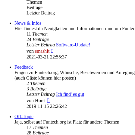
Themen
Beiträge
Letzter Beitrag
News & Infos
Hier findest du Neuigkeiten und Informationen rund um Funtec
11
Themen
24
Beiträge
Letzter Beitrag
Software-Update!
Neuester
von
smashIt
Beitrag
2021-03-21 22:55:37
Feedback
Fragen zu Funtech.org, Wünsche, Beschwerden und Anregungen
(auch Gäste können hier posten)
2
Themen
3
Beiträge
Letzter Beitrag
Ich find' es gut
Neuester
von
Horst
Beitrag
2019-11-15 22:26:42
Off-Topic
Jaja, selbst auf Funtech.org ist Platz für andere Themen
17
Themen
28
Beiträge