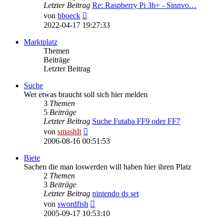
Letzter Beitrag
Re: Raspberry Pi 3b+ - Sinnvo…
Neuester
von
bboeck
Beitrag
2022-04-17 19:27:33
Marktplatz
Themen
Beiträge
Letzter Beitrag
Suche
Wer etwas braucht soll sich hier melden
3
Themen
5
Beiträge
Letzter Beitrag
Suche Futaba FF9 oder FF7
Neuester
von
smashIt
Beitrag
2006-08-16 00:51:53
Biete
Sachen die man loswerden will haben hier ihren Platz
2
Themen
3
Beiträge
Letzter Beitrag
nintendo ds set
Neuester
von
swordfish
Beitrag
2005-09-17 10:53:10