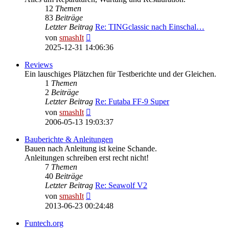
12
Themen
83
Beiträge
Letzter Beitrag
Re: TINGclassic nach Einschal…
Neuester
von
smashIt
Beitrag
2025-12-31 14:06:36
Reviews
Ein lauschiges Plätzchen für Testberichte und der Gleichen.
1
Themen
2
Beiträge
Letzter Beitrag
Re: Futaba FF-9 Super
Neuester
von
smashIt
Beitrag
2006-05-13 19:03:37
Bauberichte & Anleitungen
Bauen nach Anleitung ist keine Schande.
Anleitungen schreiben erst recht nicht!
7
Themen
40
Beiträge
Letzter Beitrag
Re: Seawolf V2
Neuester
von
smashIt
Beitrag
2013-06-23 00:24:48
Funtech.org