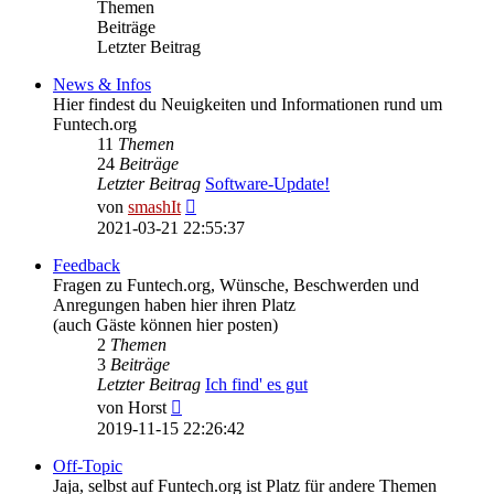
Themen
Beiträge
Letzter Beitrag
News & Infos
Hier findest du Neuigkeiten und Informationen rund um
Funtech.org
11
Themen
24
Beiträge
Letzter Beitrag
Software-Update!
Neuester
von
smashIt
Beitrag
2021-03-21 22:55:37
Feedback
Fragen zu Funtech.org, Wünsche, Beschwerden und
Anregungen haben hier ihren Platz
(auch Gäste können hier posten)
2
Themen
3
Beiträge
Letzter Beitrag
Ich find' es gut
Neuester
von
Horst
Beitrag
2019-11-15 22:26:42
Off-Topic
Jaja, selbst auf Funtech.org ist Platz für andere Themen