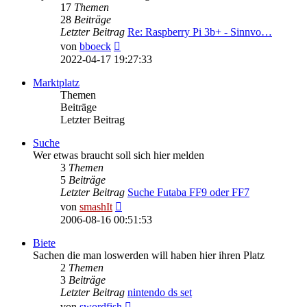
17
Themen
28
Beiträge
Letzter Beitrag
Re: Raspberry Pi 3b+ - Sinnvo…
Neuester
von
bboeck
Beitrag
2022-04-17 19:27:33
Marktplatz
Themen
Beiträge
Letzter Beitrag
Suche
Wer etwas braucht soll sich hier melden
3
Themen
5
Beiträge
Letzter Beitrag
Suche Futaba FF9 oder FF7
Neuester
von
smashIt
Beitrag
2006-08-16 00:51:53
Biete
Sachen die man loswerden will haben hier ihren Platz
2
Themen
3
Beiträge
Letzter Beitrag
nintendo ds set
Neuester
von
swordfish