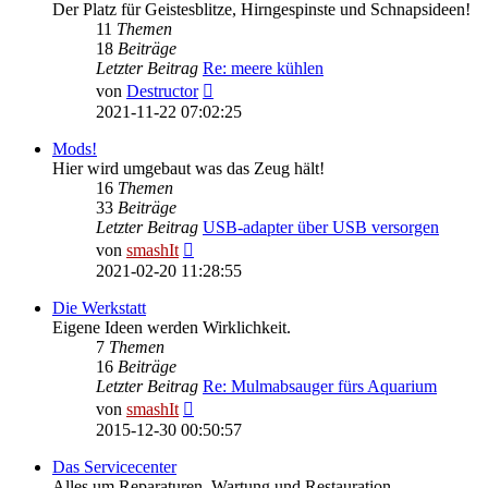
Der Platz für Geistesblitze, Hirngespinste und Schnapsideen!
11
Themen
18
Beiträge
Letzter Beitrag
Re: meere kühlen
Neuester
von
Destructor
Beitrag
2021-11-22 07:02:25
Mods!
Hier wird umgebaut was das Zeug hält!
16
Themen
33
Beiträge
Letzter Beitrag
USB-adapter über USB versorgen
Neuester
von
smashIt
Beitrag
2021-02-20 11:28:55
Die Werkstatt
Eigene Ideen werden Wirklichkeit.
7
Themen
16
Beiträge
Letzter Beitrag
Re: Mulmabsauger fürs Aquarium
Neuester
von
smashIt
Beitrag
2015-12-30 00:50:57
Das Servicecenter
Alles um Reparaturen, Wartung und Restauration.