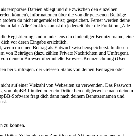
als temporäre Dateien ablegt und die zwischen den einzelnen
 werden können), Informationen über die von dir gelesenen Beiträge
 (sofern du nicht angemeldet bist) gespeichert. Ferner werden deine
inem Jahr. Alle Cookies kannst du jederzeit über die Funktion „Alle
 die Registrierung sind mindestens ein eindeutiger Benutzername, eine
dich vor deren Eingabe ersichtlich.
lt, wenn du einen Beitrag als Entwurf zwischenspeicherst. In diesen
ern von Beiträgen (dazu zählen Private Nachrichten und Umfragen),
ie von deinem Browser übermittelte Browser-Kennzeichnung (User
ten bei Umfragen, der Gelesen-Status von deinen Beiträgen oder
t nicht auf einer Vielzahl von Webseiten zu verwenden. Das Passwort
rs, von phpBB Limited oder ein Dritter berechtigterweise nach deinem
e phpBB-Software fragt dich dann nach deinem Benutzernamen und
nst.
en zu können.
sen Dritter, Zeitpunkte von Zugriffen und Aktionen zusammen mit