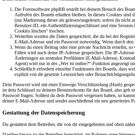
Die Forensoftware phpBB erstellt bei deinem Besuch des Board
Aufrufen des Boards erhalten bleiben. In diesen Cookies sind d
(zur Markierung dieser als gelesen/ungelesen; sofern du nicht 
Benutzer-ID, ein Authentifizierungsschlüssel und eine Session-
Cookies löschen“ löschen.
Weiterhin werden die Daten gespeichert, die du bei der Registr
E-Mail-Adresse und ein Passwort notwendig. Wenn durch den Bet
Wenn du einen Beitrag oder eine private Nachricht erstellst, so
Fällen wird auch deine IP-Adresse gespeichert. Die IP-Adress
Änderungen an zentralen Profildaten (E-Mail-Adresse, Kontoa
Agent) wird nur in der „Wer ist online?“-Funktion angezeigt un
Schließlich erfordern einzelne Funktionen des Boards, dass w
explizit von dir gesetzte Lesezeichen oder Benachrichtigungsfu
Dein Passwort wird mit einer Einwege-Verschlüsselung (Hash) gespeich
ist dein Schlüssel zu deinem Benutzerkonto für das Board, also geh m
Passwort fragen. Solltest du dein Passwort vergessen haben, so kan
deiner E-Mail-Adresse und sendet anschließend ein neu generiertes P
Gestattung der Datenspeicherung
Du gestattest dem Betreiber, die von dir eingegebenen und oben nähe
Darüber hinaus ist der Betreiber berechtigt, im Rahmen einer Intere