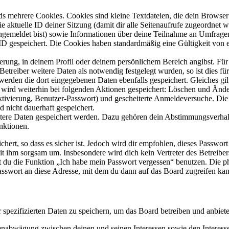
s mehrere Cookies. Cookies sind kleine Textdateien, die dein Browser 
ie aktuelle ID deiner Sitzung (damit dir alle Seitenaufrufe zugeordnet
angemeldet bist) sowie Informationen über deine Teilnahme an Umfragen
ID gespeichert. Die Cookies haben standardmäßig eine Gültigkeit von e
ierung, in deinem Profil oder deinem persönlichem Bereich angibst. Für
reiber weitere Daten als notwendig festgelegt wurden, so ist dies für 
 werden die dort eingegebenen Daten ebenfalls gespeichert. Gleiches gi
e wird weiterhin bei folgenden Aktionen gespeichert: Löschen und Änd
ktivierung, Benutzer-Passwort) und gescheiterte Anmeldeversuche. D
d nicht dauerhaft gespeichert.
eitere Daten gespeichert werden. Dazu gehören dein Abstimmungsverhal
nktionen.
ert, so dass es sicher ist. Jedoch wird dir empfohlen, dieses Passwor
it ihm sorgsam um. Insbesondere wird dich kein Vertreter des Betreibe
nst du die Funktion „Ich habe mein Passwort vergessen“ benutzen. Di
asswort an diese Adresse, mit dem du dann auf das Board zugreifen kan
r spezifizierten Daten zu speichern, um das Board betreiben und anbiet
ssenabwägung zwischen deinen und seinen Interessen sowie den Interes