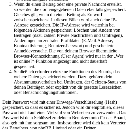
Wenn du einen Beitrag oder eine private Nachricht erstellst,
so werden die dort eingegebenen Daten ebenfalls gespeichert.
Gleiches gilt, wenn du einen Beitrag als Entwurf
zwischenspeicherst. In diesen Fällen wird auch deine IP-
Adresse gespeichert. Die IP-Adresse wird weiterhin bei
folgenden Aktionen gespeichert: Löschen und Ändern von
Beiträgen (dazu zählen Private Nachrichten und Umfragen),
Änderungen an zentralen Profildaten (E-Mail-Adresse,
Kontoaktivierung, Benutzer-Passwort) und gescheiterte
Anmeldeversuche. Die von deinem Browser übermittelte
Browser-Kennzeichnung (User Agent) wird nur in der „Wer
ist online?“-Funktion angezeigt und nicht dauerhaft
gespeichert.
Schließlich erfordern einzelne Funktionen des Boards, dass
weitere Daten gespeichert werden. Dazu gehören dein
Abstimmungsverhalten bei Umfragen, der Gelesen-Status von
deinen Beiträgen oder explizit von dir gesetzte Lesezeichen
oder Benachrichtigungsfunktionen.
Dein Passwort wird mit einer Einwege-Verschlüsselung (Hash)
gespeichert, so dass es sicher ist. Jedoch wird dir empfohlen, dieses
Passwort nicht auf einer Vielzahl von Webseiten zu verwenden. Das
Passwort ist dein Schlüssel zu deinem Benutzerkonto für das Board,
also geh mit ihm sorgsam um. Insbesondere wird dich kein Vertreter
des Betreibers, von phpBB Limited oder ein Dritter