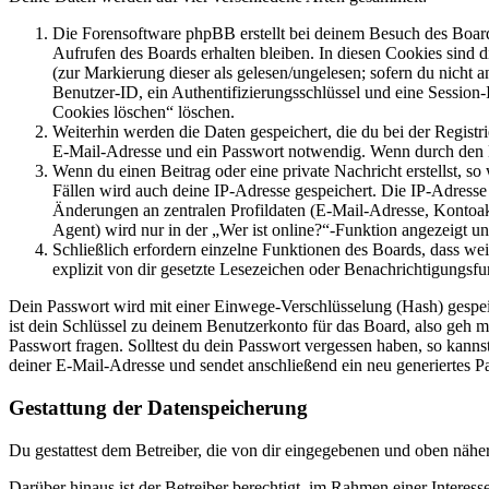
Die Forensoftware phpBB erstellt bei deinem Besuch des Board
Aufrufen des Boards erhalten bleiben. In diesen Cookies sind d
(zur Markierung dieser als gelesen/ungelesen; sofern du nicht 
Benutzer-ID, ein Authentifizierungsschlüssel und eine Session-
Cookies löschen“ löschen.
Weiterhin werden die Daten gespeichert, die du bei der Registr
E-Mail-Adresse und ein Passwort notwendig. Wenn durch den Bet
Wenn du einen Beitrag oder eine private Nachricht erstellst, so
Fällen wird auch deine IP-Adresse gespeichert. Die IP-Adress
Änderungen an zentralen Profildaten (E-Mail-Adresse, Kontoa
Agent) wird nur in der „Wer ist online?“-Funktion angezeigt un
Schließlich erfordern einzelne Funktionen des Boards, dass w
explizit von dir gesetzte Lesezeichen oder Benachrichtigungsfu
Dein Passwort wird mit einer Einwege-Verschlüsselung (Hash) gespeich
ist dein Schlüssel zu deinem Benutzerkonto für das Board, also geh m
Passwort fragen. Solltest du dein Passwort vergessen haben, so kan
deiner E-Mail-Adresse und sendet anschließend ein neu generiertes P
Gestattung der Datenspeicherung
Du gestattest dem Betreiber, die von dir eingegebenen und oben nähe
Darüber hinaus ist der Betreiber berechtigt, im Rahmen einer Intere