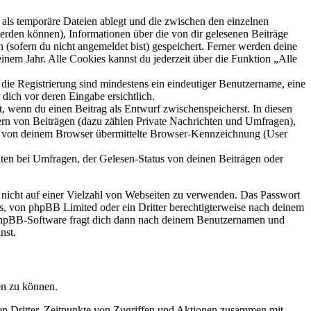
als temporäre Dateien ablegt und die zwischen den einzelnen
 werden können), Informationen über die von dir gelesenen Beiträge
 (sofern du nicht angemeldet bist) gespeichert. Ferner werden deine
inem Jahr. Alle Cookies kannst du jederzeit über die Funktion „Alle
 die Registrierung sind mindestens ein eindeutiger Benutzername, eine
dich vor deren Eingabe ersichtlich.
lt, wenn du einen Beitrag als Entwurf zwischenspeicherst. In diesen
ern von Beiträgen (dazu zählen Private Nachrichten und Umfragen),
ie von deinem Browser übermittelte Browser-Kennzeichnung (User
ten bei Umfragen, der Gelesen-Status von deinen Beiträgen oder
t nicht auf einer Vielzahl von Webseiten zu verwenden. Das Passwort
rs, von phpBB Limited oder ein Dritter berechtigterweise nach deinem
e phpBB-Software fragt dich dann nach deinem Benutzernamen und
nst.
en zu können.
sen Dritter, Zeitpunkte von Zugriffen und Aktionen zusammen mit