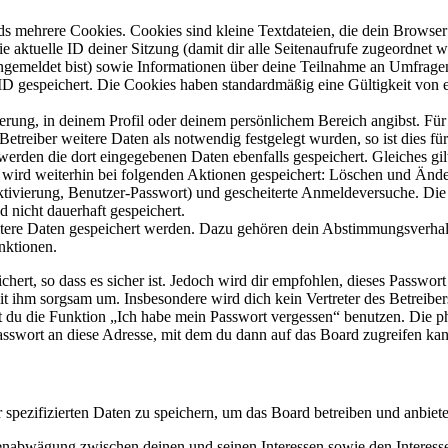
s mehrere Cookies. Cookies sind kleine Textdateien, die dein Browser 
ie aktuelle ID deiner Sitzung (damit dir alle Seitenaufrufe zugeordnet
angemeldet bist) sowie Informationen über deine Teilnahme an Umfragen
ID gespeichert. Die Cookies haben standardmäßig eine Gültigkeit von e
ierung, in deinem Profil oder deinem persönlichem Bereich angibst. Für
reiber weitere Daten als notwendig festgelegt wurden, so ist dies für 
 werden die dort eingegebenen Daten ebenfalls gespeichert. Gleiches gi
e wird weiterhin bei folgenden Aktionen gespeichert: Löschen und Änd
ktivierung, Benutzer-Passwort) und gescheiterte Anmeldeversuche. D
d nicht dauerhaft gespeichert.
eitere Daten gespeichert werden. Dazu gehören dein Abstimmungsverhal
nktionen.
ert, so dass es sicher ist. Jedoch wird dir empfohlen, dieses Passwor
it ihm sorgsam um. Insbesondere wird dich kein Vertreter des Betreibe
nst du die Funktion „Ich habe mein Passwort vergessen“ benutzen. Di
asswort an diese Adresse, mit dem du dann auf das Board zugreifen kan
r spezifizierten Daten zu speichern, um das Board betreiben und anbiet
ssenabwägung zwischen deinen und seinen Interessen sowie den Interes