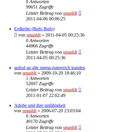
0
Antworten
99651
Zugriffe
Letzter Beitrag
von
smashIt
2011-04-06 00:06:25
Erdkröte (Bufo Bufo)
von
smashIt
»
2011-04-05 00:25:36
0
Antworten
44966
Zugriffe
Letzter Beitrag
von
smashIt
2011-04-05 00:25:36
aufruf an alle sigma-österreich kunden
von
smashIt
»
2009-10-20 18:46:10
1
Antworten
52697
Zugriffe
Letzter Beitrag
von
smashIt
2011-01-07 22:02:49
Adobe und ihre unfähigkeit
von
smashIt
»
2006-07-20 23:03:04
0
Antworten
49170
Zugriffe
Letzter Beitrag
von
smashIt