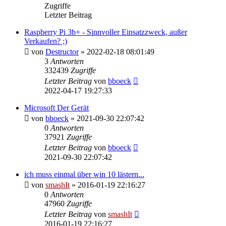
Zugriffe
Letzter Beitrag
Raspberry Pi 3b+ - Sinnvoller Einsatzzweck, außer
Verkaufen? ;)
von
Destructor
»
2022-02-18 08:01:49
3
Antworten
332439
Zugriffe
Letzter Beitrag
von
bboeck
2022-04-17 19:27:33
Microsoft Der Gerät
von
bboeck
»
2021-09-30 22:07:42
0
Antworten
37921
Zugriffe
Letzter Beitrag
von
bboeck
2021-09-30 22:07:42
ich muss einmal über win 10 lästern...
von
smashIt
»
2016-01-19 22:16:27
0
Antworten
47960
Zugriffe
Letzter Beitrag
von
smashIt
2016-01-19 22:16:27