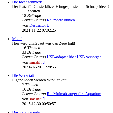
Die Ideenschmiede
Der Platz für Geistesblitze, Hirngespinste und Schnapsideen!
11
Themen
18
Beiträge
Letzter Beitrag
Re: meere kühlen
Neuester
von
Destructor
Beitrag
2021-11-22 07:02:25
Mods!
Hier wird umgebaut was das Zeug hält!
16
Themen
33
Beiträge
Letzter Beitrag
USB-adapter über USB versorgen
Neuester
von
smashIt
Beitrag
2021-02-20 11:28:55
Die Werkstatt
Eigene Ideen werden Wirklichkeit.
7
Themen
16
Beiträge
Letzter Beitrag
Re: Mulmabsauger fürs Aquarium
Neuester
von
smashIt
Beitrag
2015-12-30 00:50:57
Das Servicecenter