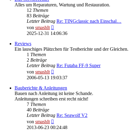
Alles um Reparaturen, Wartung und Restauration.
12
Themen
83
Beiträge
Letzter Beitrag
Re: TINGclassic nach Einschal…
Neuester
von
smashIt
Beitrag
2025-12-31 14:06:36
Reviews
Ein lauschiges Plätzchen für Testberichte und der Gleichen.
1
Themen
2
Beiträge
Letzter Beitrag
Re: Futaba FF-9 Super
Neuester
von
smashIt
Beitrag
2006-05-13 19:03:37
Bauberichte & Anleitungen
Bauen nach Anleitung ist keine Schande.
Anleitungen schreiben erst recht nicht!
7
Themen
40
Beiträge
Letzter Beitrag
Re: Seawolf V2
Neuester
von
smashIt
Beitrag
2013-06-23 00:24:48