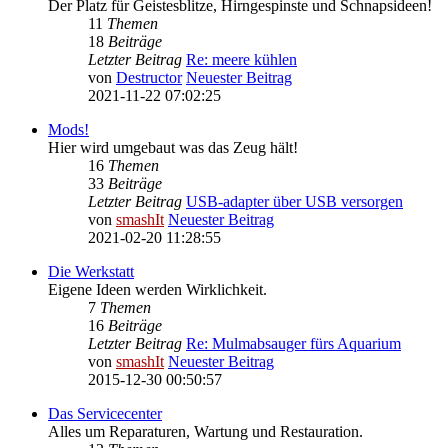
Der Platz für Geistesblitze, Hirngespinste und Schnapsideen!
11
Themen
18
Beiträge
Letzter Beitrag
Re: meere kühlen
von
Destructor
Neuester Beitrag
2021-11-22 07:02:25
Mods!
Hier wird umgebaut was das Zeug hält!
16
Themen
33
Beiträge
Letzter Beitrag
USB-adapter über USB versorgen
von
smashIt
Neuester Beitrag
2021-02-20 11:28:55
Die Werkstatt
Eigene Ideen werden Wirklichkeit.
7
Themen
16
Beiträge
Letzter Beitrag
Re: Mulmabsauger fürs Aquarium
von
smashIt
Neuester Beitrag
2015-12-30 00:50:57
Das Servicecenter
Alles um Reparaturen, Wartung und Restauration.