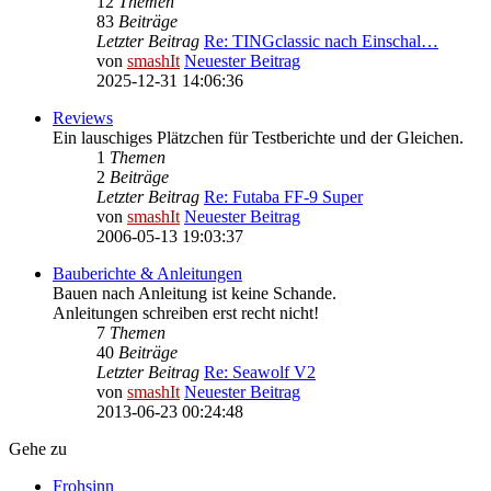
12
Themen
83
Beiträge
Letzter Beitrag
Re: TINGclassic nach Einschal…
von
smashIt
Neuester Beitrag
2025-12-31 14:06:36
Reviews
Ein lauschiges Plätzchen für Testberichte und der Gleichen.
1
Themen
2
Beiträge
Letzter Beitrag
Re: Futaba FF-9 Super
von
smashIt
Neuester Beitrag
2006-05-13 19:03:37
Bauberichte & Anleitungen
Bauen nach Anleitung ist keine Schande.
Anleitungen schreiben erst recht nicht!
7
Themen
40
Beiträge
Letzter Beitrag
Re: Seawolf V2
von
smashIt
Neuester Beitrag
2013-06-23 00:24:48
Gehe zu
Frohsinn