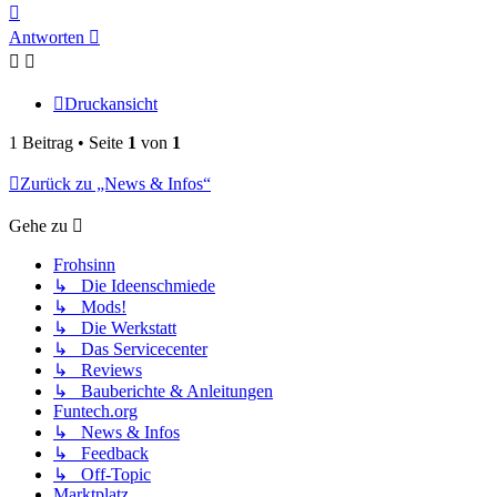
Nach
oben
Antworten
Druckansicht
1 Beitrag • Seite
1
von
1
Zurück zu „News & Infos“
Gehe zu
Frohsinn
↳ Die Ideenschmiede
↳ Mods!
↳ Die Werkstatt
↳ Das Servicecenter
↳ Reviews
↳ Bauberichte & Anleitungen
Funtech.org
↳ News & Infos
↳ Feedback
↳ Off-Topic
Marktplatz