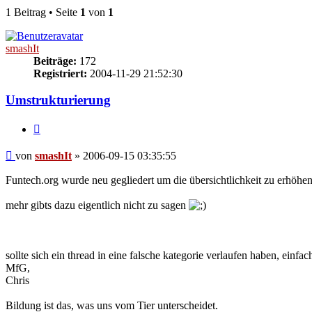
1 Beitrag • Seite
1
von
1
smashIt
Beiträge:
172
Registriert:
2004-11-29 21:52:30
Umstrukturierung
Zitieren
Beitrag
von
smashIt
»
2006-09-15 03:35:55
Funtech.org wurde neu gegliedert um die übersichtlichkeit zu erhöhen
mehr gibts dazu eigentlich nicht zu sagen
sollte sich ein thread in eine falsche kategorie verlaufen haben, einfa
MfG,
Chris
Bildung ist das, was uns vom Tier unterscheidet.